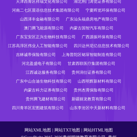
天津西青区祥瑞文化有限公司
湖北荆门涛览证券有限公司
河南二七区晨语信息技术集团有限公司
宁夏晖览环保有限公司
山西泽丰金融有限公司
广东汕头福鼎房地产有限公司
澳门腾飞能源有限公司
内蒙古国智汽车有限公司
广东宝安区正兴生物科技有限公司
广西源振环保有限公司
江苏高淳区伟业人工智能有限公司
四川达州尼亿信息技术有限公司
吉林诚帝保险有限公司
上海普陀区铭琛智能制造有限公司
河北盈盛电子有限公司
甘肃西联医疗集团有限公司
江西诚达服务有限公司
贵州润仕证券有限公司
广东中山合迪生物科技有限公司
山西明辉新材料有限公司
内蒙古科力证券有限公司
贵州杰霄保险有限公司
贵州腾飞建材有限公司
新疆丽龙教育有限公司
四川青羊区宏图建筑有限公司
山东李沧区中天新材料有限公司
网站XML地图
|
网站TXT地图
|
网站HTML地图